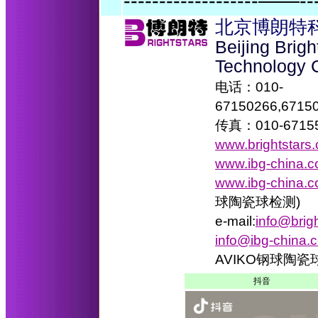
-------------------——--
北京博朗特
Beijing Brig
Technology 
电话：010-
67150266,6715
传真：010-6715
www.brightstars
www.ibg-china.
www.ibg-china.c
球陶瓷球检测)
e-mail:
info@brig
info@ibg-china.
AVIKO钢球陶
抖音