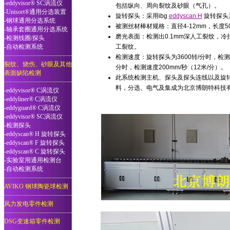
-eddyvisor® SC涡流仪
包括纵向、周向裂纹及砂眼（气孔）。
-Unisort®通用分选装置
旋转探头：采用ibg
eddyscan H
旋转探头
-钢球通用分选系统
被测丝材棒材规格：直径4-12mm，长度500
-轴承套圈通用分选系统
磨光表面：检测出0.1mm深人工裂纹，冷
-检测线圈/探头
-自动检测系统
工裂纹。
检测速度：旋转探头为3600转/分时，检测速
裂纹、烧伤、砂眼及其他
分时，检测速度200mm/秒（12米/分）。
表面缺陷检测
此系统检测主机、探头及探头连线以及旋转
料，分选、电气及集成为北京博朗特科技
-eddyvisor® C涡流仪
-eddyliner® C涡流仪
-eddyguard® C涡流仪
-eddyvisor® SC涡流仪
-检测探头
-eddyscan® H 旋转探头
-eddyscan® F 旋转探头
-eddyscan® C 旋转探头
-实验室用通用检测台
-自动检测系统
AVIKO 钢球陶瓷球检测
风力发电零件检测
DSG变速箱零件检测