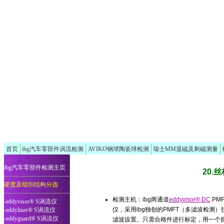
首页
ibg汽车零部件涡流检测
AVIKO钢球陶瓷球检测
瑞士MM退磁及剩磁测量
ibg汽车零部件检测主页
20.
硬度及组织结构分选
检测主机：ibg两通道
eddyvisor® DC
PM
-eddyvisor® S涡流仪
仪，采用ibg独创的PMFT（多滤波检测
-eddyliner® S涡流仪
-eddyguard® S涡流仪
滤波设置。只需合格件进行标定，用一个