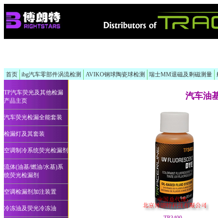
首页
ibg汽车零部件涡流检测
AVIKO钢球陶瓷球检测
瑞士MM退磁及剩磁测量
TP汽车荧光及其他检漏
汽车油
产品主页
汽车荧光检漏全能套装
检漏灯及其套装
空调制冷系统荧光检漏剂
流体(油基/燃油/水基)系
统荧光检漏剂
空调检漏剂加注装置
冷冻油及荧光冷冻油