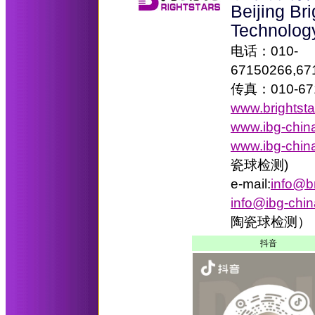
Beijing Br
Technolog
电话：010-
67150266,67
传真：010-67
www.brightst
www.ibg-chin
www.ibg-chin
瓷球检测)
e-mail:
info@b
info@ibg-chi
陶瓷球检测）
抖音